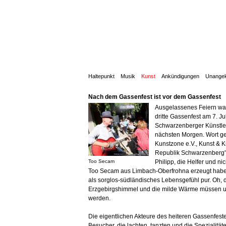
Haltepunkt
Musik
Kunst
Ankündigungen
Unangek
Nach dem Gassenfest ist vor dem Gassenfest
Ausgelassenes Feiern war
dritte Gassenfest am 7. Ju
Schwarzenberger Künstle
nächsten Morgen. Wort ge
Kunstzone e.V., Kunst & K
Republik Schwarzenberg"
Too Secam
Philipp, die Helfer und nic
Too Secam aus Limbach-Oberfrohna erzeugt habe
als sorglos-südländisches Lebensgefühl pur. Oh, 
Erzgebirgshimmel und die milde Wärme müssen u
werden.
Die eigentlichen Akteure des heiteren Gassenfest
Besucher, die lachten, tanzten und die Spezialitä