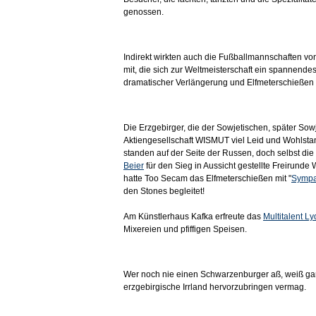
genossen.
Indirekt wirkten auch die Fußballmannschaften v
mit, die sich zur Weltmeisterschaft ein spannende
dramatischer Verlängerung und Elfmeterschießen l
Die Erzgebirger, die der Sowjetischen, später So
Aktiengesellschaft WISMUT viel Leid und Wohlst
standen auf der Seite der Russen, doch selbst di
Beier
für den Sieg in Aussicht gestellte Freirunde 
hatte Too Secam das Elfmeterschießen mit "
Sympa
den Stones begleitet!
Am Künstlerhaus Kafka erfreute das
Multitalent L
Mixereien und pfiffigen Speisen.
Wer noch nie einen Schwarzenburger aß, weiß gar 
erzgebirgische Irrland hervorzubringen vermag.