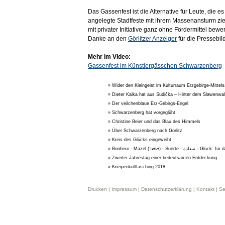
Das Gassenfest ist die Alternative für Leute, die e
angelegte Stadtfeste mit ihrem Massenansturm zieh
mit privater Initiative ganz ohne Fördermittel bewe
Danke an den
Görlitzer Anzeiger
für die Pressebild
Mehr im Video:
Gassenfest im Künstlergässchen Schwarzenberg
» Wider den Kleingeist im Kulturraum Erzgebirge-Mittel
» Dieter Kalka hat aus Sudička – Hinter dem Slawenwal
» Der veilchenblaue Erz-Gebirgs-Engel
» Schwarzenberg hat vorgeglüht
» Christine Beier und das Blau des Himmels
» Über Schwarzenberg nach Görlitz
» Kreis des Glücks eingeweiht
» Bonheur - Mazel (אושר) - Suerte 
» Zweiter Jahrestag einer bedeutsamen Entdeckung
» Kneipenkultfasching 2018
Drucken |
Impressum
|
Datenschutzerklärung
|
Kontakt
|
Se